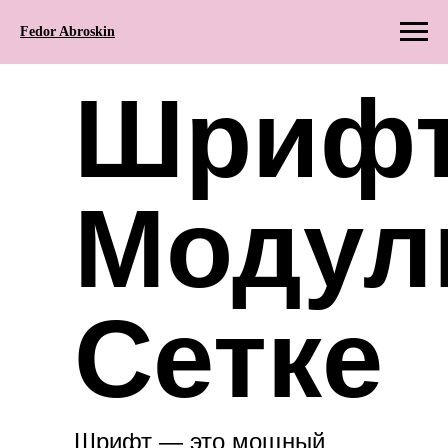
Fedor Abroskin
Шрифт
Модул
Сетке
Шрифт — это мощный