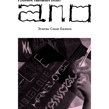
Glyphs (можно trial)
Эскизы Саши Базана