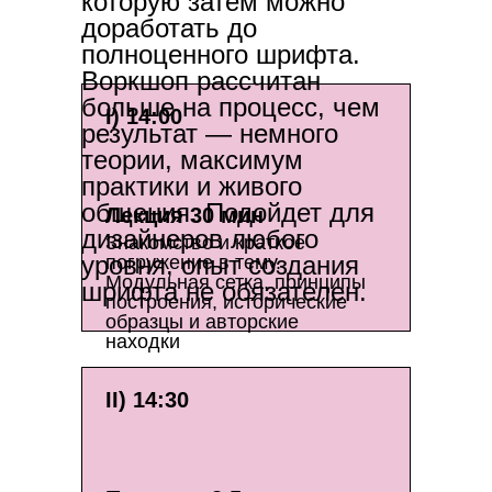
которую затем можно
доработать до
полноценного шрифта.
Воркшоп рассчитан
больше на процесс, чем
I) 14:00
результат — немного
теории, максимум
практики и живого
общения. Подойдет для
Лекция 30 мин
дизайнеров любого
Знакомство и краткое
уровня, опыт создания
погружение в тему.
Модульная сетка, принципы
шрифта не обязателен.
построения, исторические
образцы и авторские
находки
II) 14:30