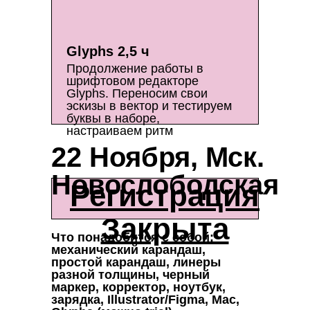
Glyphs 2,5 ч
Продолжение работы в
шрифтовом редакторе
Glyphs. Переносим свои
эскизы в вектор и тестируем
буквы в наборе,
настраиваем ритм
22 Ноября, Мск.
Новослободская
Регистрация
Закрыта
Что понадобится с собой:
механический карандаш,
простой карандаш, линеры
разной толщины, черный
маркер, корректор, ноутбук,
зарядка, Illustrator/Figma, Mac,