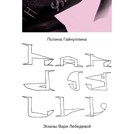
Полина Гайнуллина
Эскизы Вари Лебедевой