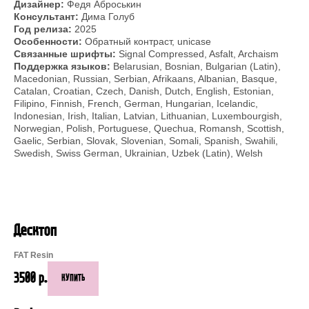
Дизайнер:
Федя Аброськин
Консультант:
Дима Голуб
Год релиза:
2025
Особенности:
Обратный контраст, unicase
Связанные шрифты:
Signal Compressed, Asfalt, Archaism
Поддержка языков:
Belarusian, Bosnian, Bulgarian (Latin),
Macedonian, Russian, Serbian, Afrikaans, Albanian, Basque,
Catalan, Croatian, Czech, Danish, Dutch, English, Estonian,
Filipino, Finnish, French, German, Hungarian, Icelandic,
Indonesian, Irish, Italian, Latvian, Lithuanian, Luxembourgish,
Norwegian, Polish, Portuguese, Quechua, Romansh, Scottish,
Gaelic, Serbian, Slovak, Slovenian, Somali, Spanish, Swahili,
Swedish, Swiss German, Ukrainian, Uzbek (Latin), Welsh
Десктоп
FAT Resin
3500
р.
КУПИТЬ