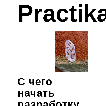
Practik
С чего
начать
разработку