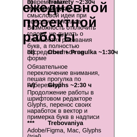
современных
II)
Trafarety ~2:30ч
ежедневной
экспериментов
Поиск графической и
смысловой идеи при
проектной
помощи стенсилов.
Возможность отключить
работы
голову, не думать о
сложностях рисования
букв, а полностью
III)
сосредоточиться на
Obed + Progulka ~1:30ч
форме
Обязательное
переключение внимания,
пешая прогулка по
набережной
IV)
Glyphs ~2:30 ч
Продолжение работы в
шрифтовом редакторе
Glyphs, перенос своих
наработок в вектор и
примерка букв в надписи
***
Trebovaniya
Adobe/Figma, Mac, Glyphs
(trial)