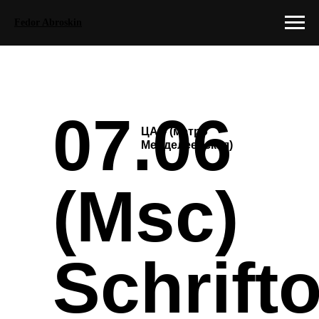
Fedor Abroskin
07.06
ЦАО (метро
Менделеевская)
(Msc)
Schrift