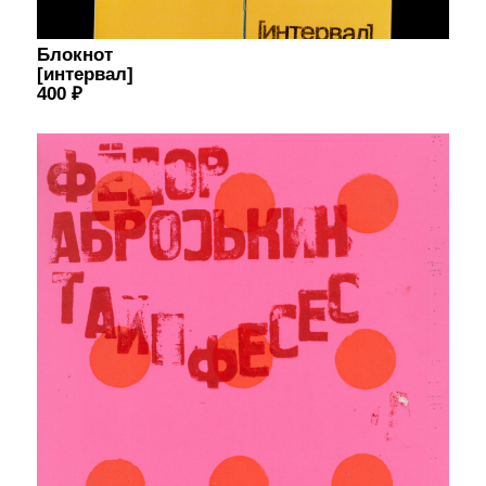
Плакат
ФА_Тайпфесес
900 ₽
Стенсилы