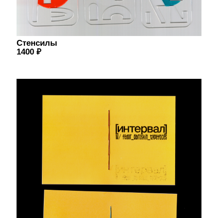
Плакат
ФА_Тайпфесес
900 ₽
самое главное это работать с интересными людьми
ig: @fedor_abroskin_typefaces
разработка Майя Тимошина
политика секретности
©fedor abroskin, 2023–2026