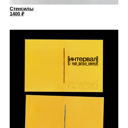
Блокнот
[интервал]
400 ₽